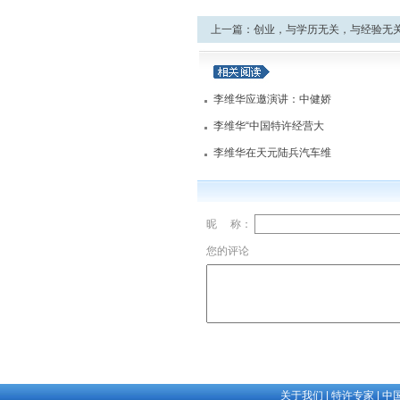
上一篇：
创业，与
学历
无关，与经验无
想有关开始
李维华应邀演讲：中健娇
李维华“中国特许经营大
李维华在天元陆兵汽车维
昵 称：
您的评论
关于我们
|
特许专家
|
中