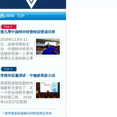
第九季中国特许经营特训营成功举
2018年11月9-11
日，由维华商创主
办、中国特许经营与
连锁经营第一人李维
华博士主讲的第九季
中国特许经营特训营
成功在北京举办。
来自全国各地各个行
李维华应邀演讲：中健娇美肤大动
业的企业家与精英们
共同系统地...
[详细]
美容院连锁加盟的市
场要有大变化了，又
一个巨头强势开展特
许经营工程。 2018
年10月27日星期
六，广西南宁，中国
著名美容连锁公司中
维华商创高级顾问刘明老师赴郑州
健娇美肤集团的来自