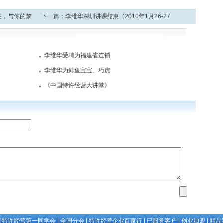
关，与你的梦
下一篇：
李维华深圳讲课结束（2010年1月26-27
日）
李维华受聘为福建省连锁
李维华为鲱鱼宝宝、巧虎
《中国特许经营大讲堂》
国特许经营第一同学会
|
全国分会
|
特许经营企业百家行
|
已服务客户
|
创业加盟
|
精品