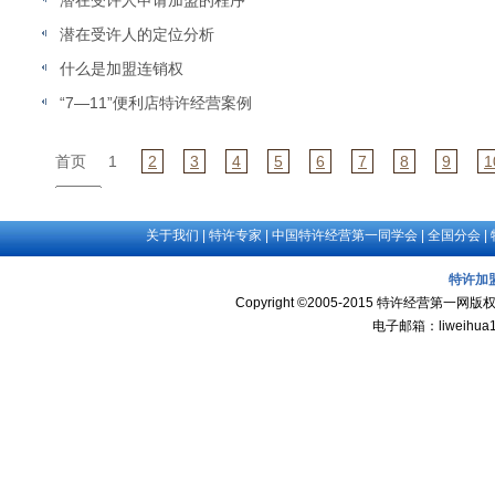
潜在受许人申请加盟的程序
潜在受许人的定位分析
什么是加盟连销权
“7—11”便利店特许经营案例
首页
1
2
3
4
5
6
7
8
9
1
共
21
页
1002
条
关于我们
|
特许专家
|
中国特许经营第一同学会
|
全国分会
|
特许加
Copyright ©2005-2015 特许经
电子邮箱：liweihua1