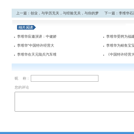
上一篇：
创业，与
学历
无关，与经验无关，与你的梦
下一篇：
李维华石
想有关开始
（2010/3/31）
李维华应邀演讲：中健娇
李维华受聘为福
李维华“中国特许经营大
李维华为鲱鱼宝
李维华在天元陆兵汽车维
《中国特许经营
昵 称：
您的评论