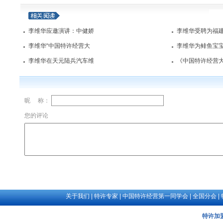
想有关开始
孔雀与乌
李维华应邀演讲：中健娇
李维华受聘为福
李维华“中国特许经营大
李维华为鲱鱼宝
李维华在天元陆兵汽车维
《中国特许经营
昵 称：
您的评论
关于我们
|
特许专家
|
中国特许经营第一同学会
|
全国分会
|
特许加