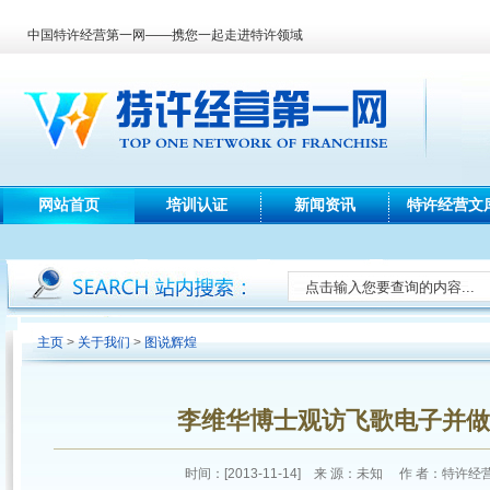
中国特许经营第一网——携您一起走进特许领域
网站首页
培训认证
新闻资讯
特许经营文
主页
>
关于我们
>
图说辉煌
李维华博士观访飞歌电子并做
时间：[2013-11-14] 来 源：未知 作 者：特许