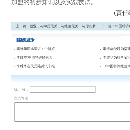
加盟的初步知识以及实战技法。
(责
上一篇：
创业，与
学历
无关，与经验无关，与你的梦
下一篇：
中国特许
想有关开始
李维华应邀演讲：中健娇
李维华受聘为福
李维华“中国特许经营大
李维华为鲱鱼宝
李维华在天元陆兵汽车维
《中国特许经营
昵 称：
您的评论