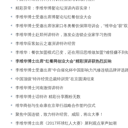
精彩异常：李维华博鳌论坛演讲内容实录！
李维华博士受邀出席博鳌论坛红餐创业大会
李维华博士受邀出席张家口冬奥餐饮保障培训会，“维华会”获“
门”！
李维华博士赴郑州讲特许，激发众连锁企业家学习热情
李维华应客如云之邀演讲特许经营
李维华：餐饮加盟模式已变，还在用旧思维做加盟?难怪赚不到钱
李维华博士出席“红餐网创业大会”精彩演讲获热烈反响
李维华博士受邀出席“中自催化杯中国影响力汽修连锁品牌评选
连锁赋能
中国顶级“特许经营总裁特训营”在京圆满结束
李维华博士河南激情讲特许
李维华博士话特许 精彩分享圈粉无数
维华商创与生命康在京举行战略合作签约仪式
聚焦中国连锁，致力特许经营。咸阳，将出大事！
李维华博士出席《2017环球红人大赛》犀利观点掌声如潮