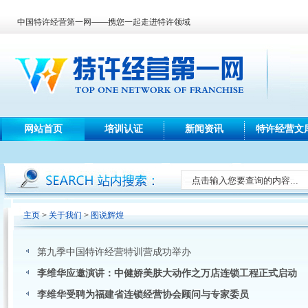
中国特许经营第一网——携您一起走进特许领域
网站首页
培训认证
新闻资讯
特许经营文
主页
>
关于我们
>
图说辉煌
第九季中国特许经营特训营成功举办
李维华应邀演讲：中健娇美肤大动作之万店连锁工程正式启动
李维华受聘为福建省连锁经营协会顾问与专家委员