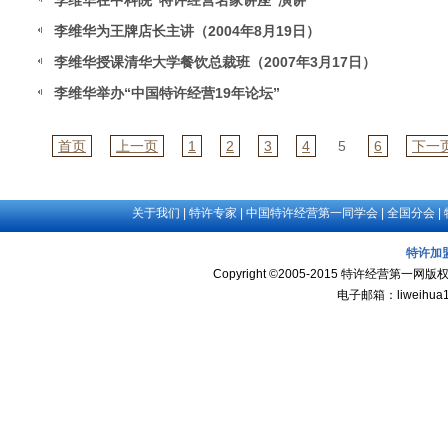
李维华在中科院“特许经营名家讲座”演讲
李维华为王牌店长主讲（2004年8月19日）
李维华授课清华大学餐饮总裁班（2007年3月17日）
李维华举办“中国特许经营19年论坛”
首页
上一页
1
2
3
4
5
6
下一
共
6
页
268
条
关于我们
|
特许专家
|
中国特许经营第一同学会
|
全国分会
|
特许加
Copyright ©2005-2015 特许经
电子邮箱：liweihua1