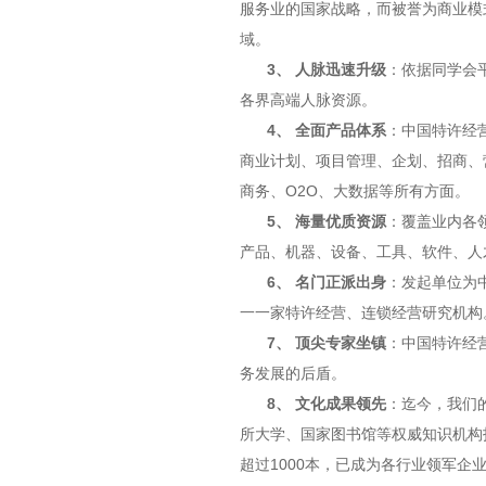
服务业的国家战略，而被誉为商业模
域。
3、 人脉迅速升级
：依据同学会
各界高端人脉资源。
4、 全面产品体系
：中国特许经
商业计划、项目管理、企划、招商、
商务、O2O、大数据等所有方面。
5、 海量优质资源
：覆盖业内各
产品、机器、设备、工具、软件、人
6、 名门正派出身
：发起单位为中
一一家特许经营、连锁经营研究机构
7、 顶尖专家坐镇
：中国特许经
务发展的后盾。
8、 文化成果领先
：迄今，我们
所大学、国家图书馆等权威知识机构
超过1000本，已成为各行业领军企