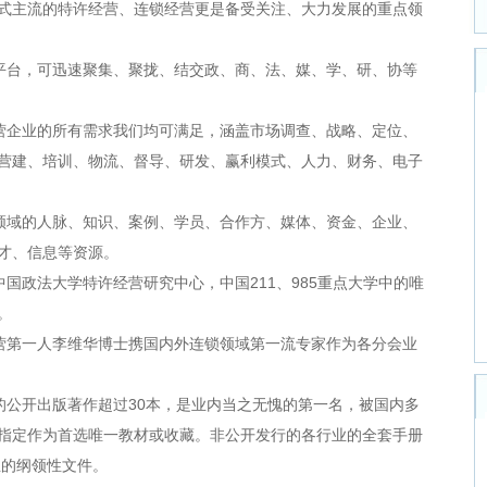
式主流的特许经营、连锁经营更是备受关注、大力发展的重点领
平台，可迅速聚集、聚拢、结交政、商、法、媒、学、研、协等
营企业的所有需求我们均可满足，涵盖市场调查、战略、定位、
营建、培训、物流、督导、研发、赢利模式、人力、财务、电子
领域的人脉、知识、案例、学员、合作方、媒体、资金、企业、
才、信息等资源。
国政法大学特许经营研究中心，中国211、985重点大学中的唯
。
营第一人李维华博士携国内外连锁领域第一流专家作为各分会业
的公开出版著作超过30本，是业内当之无愧的第一名，被国内多
指定作为首选唯一教材或收藏。非公开发行的各行业的全套手册
业的纲领性文件。