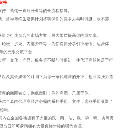
支持
宣传、营销一直到开业等的全流程指导。
动、督导等终生培训计划将确保你的竞争力与时俱进，永不落
商量身打造切合的市场方案，最大限度提高你的成功率。
、论坛、沙龙、内部资料等，为你提供分享创业感悟、运营体
等的无限交流平台
出新，文化、产品、服务等不断与时俱进，使代理商始终居于行
站以及其余媒体的计划下为每一家代理商的开业、创业等强力造
理商的商圈独立，彻底做到：你的商圈，只属于你。
获赠全套的代理商经营必需的系列手册、文件，这些手册凝聚了
典秘籍。
时间内在全国各地拥有了大量的政、商、法、媒、学、研、协等资
盟当日即可瞬间拥有大量直接对接的强势资源。