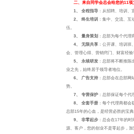
二、来自同学会总会给您的11项
1、 全程指导
：从招聘、培训、
2、 终生培训
：集中、交流、互
伍。
3、 量身策划
：总部为每个代理
4、 无限共享
：公开课、培训班
会、管理心得、营销窍门、财富经验
5、 永续研发
：总部将不断推陈
业之先，始终居于领导者地位。
6、 广告支持
：总部会在总部网
势。
7、 专营保护
：总部保证每个代
8、 全套手册
：每个代理商都会
总部15年的心血，是经营必胜的宝
9、 非零起步
：总会在17年的
源、客户，您的创业不是零起步，加