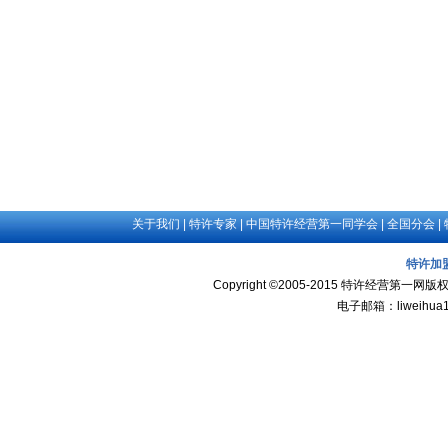
关于我们
|
特许专家
|
中国特许经营第一同学会
|
全国分会
|
特许加
Copyright ©2005-2015 特许经
电子邮箱：liweihua1